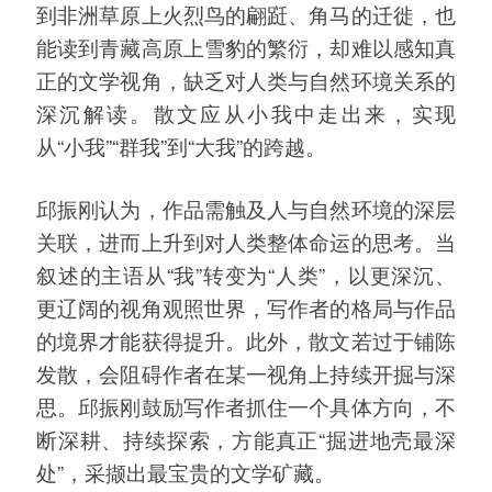
到非洲草原上火烈鸟的翩跹、角马的迁徙，也
能读到青藏高原上雪豹的繁衍，却难以感知真
正的文学视角，缺乏对人类与自然环境关系的
深沉解读。散文应从小我中走出来，实现
从“小我”“群我”到“大我”的跨越。
邱振刚认为，作品需触及人与自然环境的深层
关联，进而上升到对人类整体命运的思考。当
叙述的主语从“我”转变为“人类”，以更深沉、
更辽阔的视角观照世界，写作者的格局与作品
的境界才能获得提升。此外，散文若过于铺陈
发散，会阻碍作者在某一视角上持续开掘与深
思。邱振刚鼓励写作者抓住一个具体方向，不
断深耕、持续探索，方能真正“掘进地壳最深
处”，采撷出最宝贵的文学矿藏。